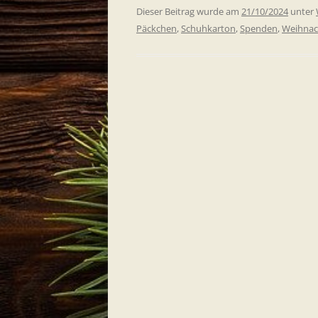
Dieser Beitrag wurde am
21/10/2024
unter
Päckchen
,
Schuhkarton
,
Spenden
,
Weihnac