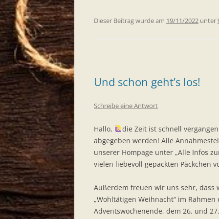
Dieser Beitrag wurde am
19/11/2022
unter
Und schon geht’s los!
Schreibe eine Antwort
Hallo,
die Zeit ist schnell vergang
abgegeben werden! Alle Annahmestell
unserer Hompage unter „Alle Infos zu
vielen liebevoll gepackten Päckchen 
Außerdem freuen wir uns sehr, dass w
„Wohltätigen Weihnacht“ im Rahmen d
Adventswochenende, dem 26. und 27.